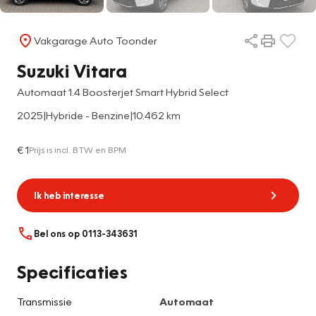
Vakgarage Auto Toonder
Suzuki Vitara
Automaat 1.4 Boosterjet Smart Hybrid Select
2025
|
Hybride - Benzine
|
10.462 km
€ 1
Prijs is incl. BTW en BPM
Ik heb interesse
Bel ons op 0113-343631
Specificaties
Transmissie
Automaat