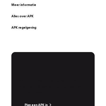
Meer informatie
Alles over APK
APK regelgeving
APK Keuring bij
Vakgarage!
Is het weer tijd voor de jaarlijkse APK? Ga
snel naar Vakgarage bij u in de buurt, en ga
zonder zorgen de weg op!
Plan een APK in