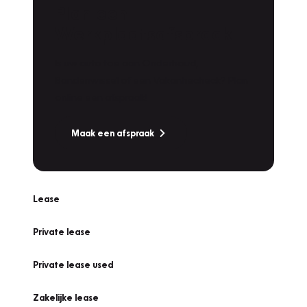
Plan een
Werkplaatsafspraak
Is uw auto toe aan Onderhoud,
Bandenwissel of een Vakantiecheck? Plan
online een afspraak!
Maak een afspraak
Lease
Private lease
Private lease used
Zakelijke lease