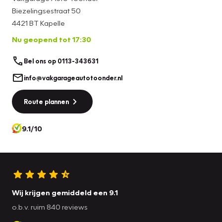
Biezelingsestraat 50
4421 BT Kapelle
Nu geopend tot 17:30
Bel ons op 0113-343631
info@vakgarageautotoonder.nl
Route plannen
9.1/10
Wij krijgen gemiddeld een 9.1
o.b.v. ruim 840 reviews