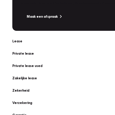
Is uw auto toe aan Onderhoud, Bandenwissel of een Va
Maak een afspraak
Lease
Private lease
Private lease used
Zakelijke lease
Zekerheid
Verzekering