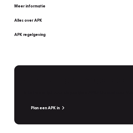
Meer informatie
Alles over APK
APK regelgeving
APK Keuring bij Vakgarage!
Is het weer tijd voor de jaarlijkse APK? Ga snel naar V
Plan een APK in