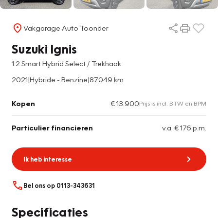
Vakgarage Auto Toonder
Suzuki Ignis
1.2 Smart Hybrid Select / Trekhaak
2021
|
Hybride - Benzine
|
87.049 km
Kopen
€ 13.900
Prijs is incl. BTW en BPM
Particulier financieren
v.a. € 176 p.m.
Ik heb interesse
Bel ons op 0113-343631
Specificaties