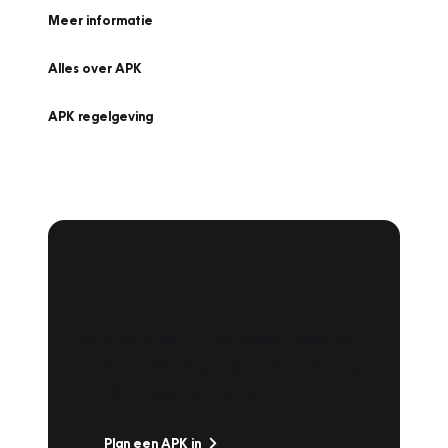
Meer informatie
Alles over APK
APK regelgeving
APK Keuring bij
Vakgarage!
Is het weer tijd voor de jaarlijkse APK? Ga
snel naar Vakgarage bij u in de buurt, en ga
zonder zorgen de weg op!
Plan een APK in