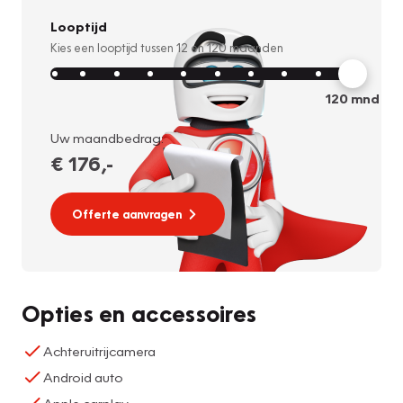
Looptijd
Kies een looptijd tussen
12
en
120
maanden
120
mnd
Uw maandbedrag:
€ 176
,-
Offerte aanvragen
Opties en accessoires
Achteruitrijcamera
Android auto
Apple carplay