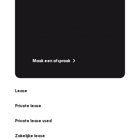
Plan een
Werkplaatsafspraak
Is uw auto toe aan Onderhoud,
Bandenwissel of een Vakantiecheck? Plan
online een afspraak!
Maak een afspraak
Lease
Private lease
Private lease used
Zakelijke lease