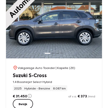
Vakgarage Auto Toonder
| Kapelle (ZE)
Suzuki S-Cross
1.4 Boosterjet Select Hybrid
2025
Hybride - Benzine
8.087 km
€ 31.450
€ 373
of v.a.
/mnd
Bekijk