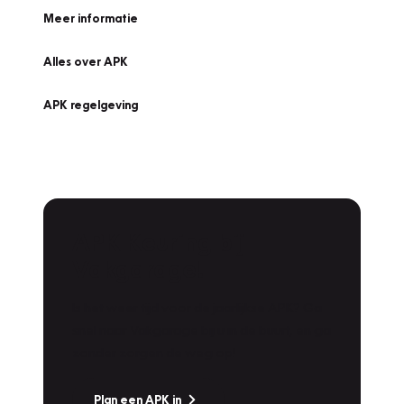
Meer informatie
Alles over APK
APK regelgeving
APK Keuring bij
Vakgarage!
Is het weer tijd voor de jaarlijkse APK? Ga
snel naar Vakgarage bij u in de buurt, en ga
zonder zorgen de weg op!
Plan een APK in