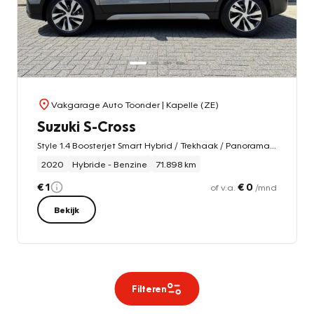
Vakgarage Auto Toonder
| Kapelle (ZE)
Suzuki S-Cross
Style 1.4 Boosterjet Smart Hybrid / Trekhaak / Panoramadak / Leer
2020
Hybride - Benzine
71.898 km
€ 1
€ 0
of v.a.
/mnd
Bekijk
Filteren