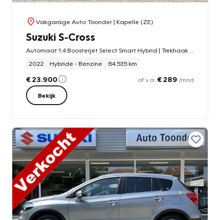
Vakgarage Auto Toonder
| Kapelle (ZE)
Suzuki S-Cross
Automaat 1.4 Boosterjet Select Smart Hybrid | Trekhaak afneembaar
2022
Hybride - Benzine
64.535 km
€ 23.900
€ 289
of v.a.
/mnd
Bekijk