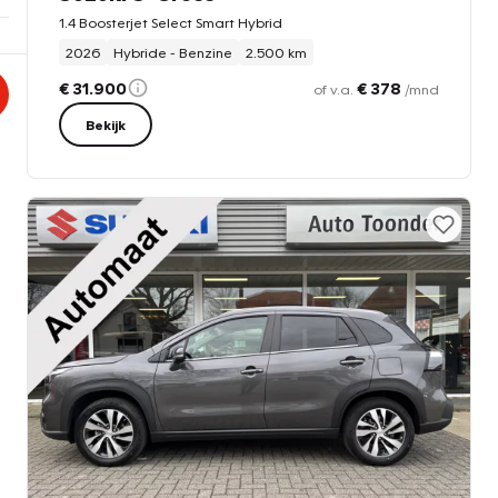
1.4 Boosterjet Select Smart Hybrid
2026
Hybride - Benzine
2.500 km
€ 31.900
€ 378
of v.a.
/mnd
Bekijk