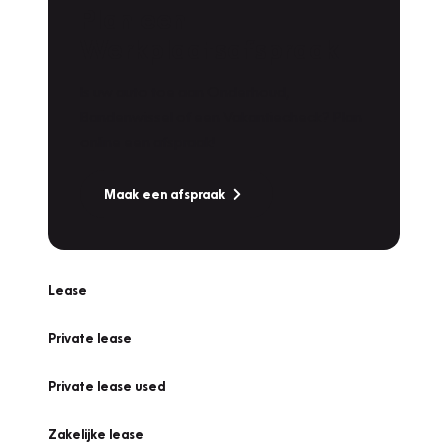
Plan een
Werkplaatsafspraak
Is uw auto toe aan Onderhoud,
Bandenwissel of een Vakantiecheck? Plan
online een afspraak!
Maak een afspraak
Lease
Private lease
Private lease used
Zakelijke lease