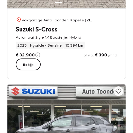
Vakgarage Auto Toonder
| Kapelle (ZE)
Suzuki S-Cross
Automaat Style 1.4 Boosterjet Hybrid
2025
Hybride - Benzine
10.394 km
€ 32.900
€ 390
of v.a.
/mnd
Bekijk