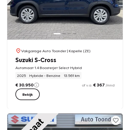
Vakgarage Auto Toonder
| Kapelle (ZE)
Suzuki S-Cross
Automaat 1.4 Boosterjet Select Hybrid
2025
Hybride - Benzine
13.561 km
€ 30.950
€ 367
of v.a.
/mnd
Bekijk