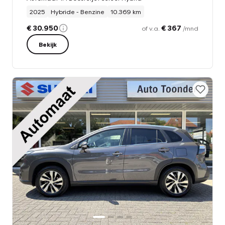
2025
Hybride - Benzine
10.369 km
€ 30.950
€ 367
of v.a.
/mnd
Bekijk