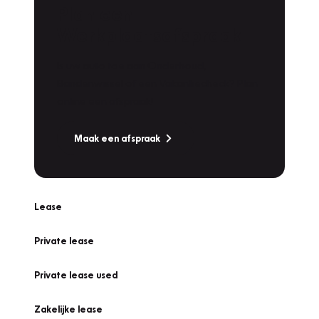
Plan een
Werkplaatsafspraak
Is uw auto toe aan Onderhoud,
Bandenwissel of een Vakantiecheck? Plan
online een afspraak!
Maak een afspraak
Lease
Private lease
Private lease used
Zakelijke lease