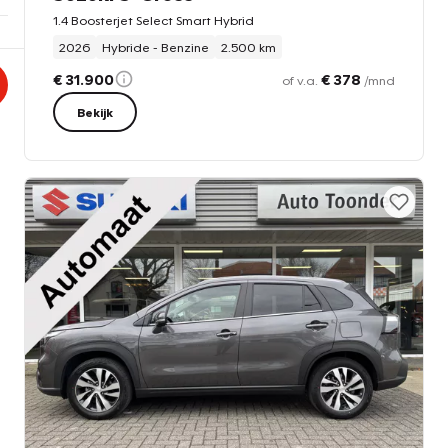
1.4 Boosterjet Select Smart Hybrid
2026
Hybride - Benzine
2.500 km
€ 31.900
€ 378
of v.a.
/mnd
Bekijk