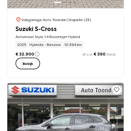
Vakgarage Auto Toonder
| Kapelle (ZE)
Suzuki S-Cross
Automaat Style 1.4 Boosterjet Hybrid
2025
Hybride - Benzine
10.394 km
€ 32.900
€ 390
of v.a.
/mnd
Bekijk