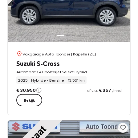
Vakgarage Auto Toonder
| Kapelle (ZE)
Suzuki S-Cross
Automaat 1.4 Boosterjet Select Hybrid
2025
Hybride - Benzine
13.561 km
€ 30.950
€ 367
of v.a.
/mnd
Bekijk