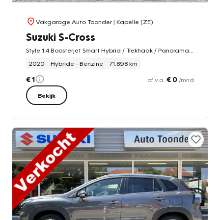
Vakgarage Auto Toonder
| Kapelle (ZE)
Suzuki S-Cross
Style 1.4 Boosterjet Smart Hybrid / Trekhaak / Panoramadak / Leer
2020
Hybride - Benzine
71.898 km
€ 1
€ 0
of v.a.
/mnd
Bekijk