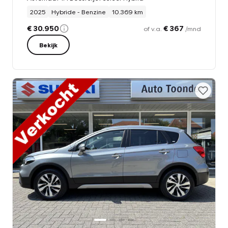
2025
Hybride - Benzine
10.369 km
€ 30.950
€ 367
of v.a.
/mnd
Bekijk