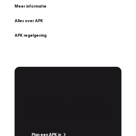
Meer informatie
Alles over APK
APK regelgeving
APK Keuring bij
Vakgarage!
Is het weer tijd voor de jaarlijkse APK? Ga
snel naar Vakgarage bij u in de buurt, en ga
zonder zorgen de weg op!
Plan een APK in