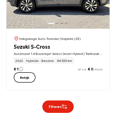
Vakgarage Auto Toonder
| Kapelle (ZE)
Suzuki S-Cross
Automaat 1.4 Boosterjet Select Smart Hybrid | Trekhaak afneembaar
2022
Hybride - Benzine
64.535 km
€ 1
€ 0
of v.a.
/mnd
Bekijk
Filteren