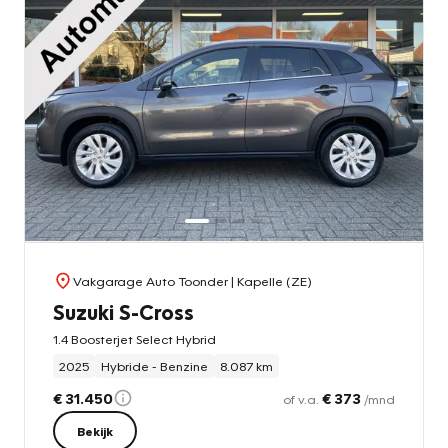
Vakgarage Auto Toonder
| Kapelle (ZE)
Suzuki S-Cross
1.4 Boosterjet Select Hybrid
2025
Hybride - Benzine
8.087 km
€ 31.450
€ 373
of v.a.
/mnd
Bekijk