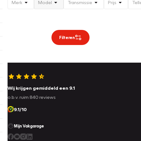
Merk
Model
Transmissie
Prijs
Tell
Filteren
Wij krijgen gemiddeld een 9.1
o.b.v. ruim 840 reviews
9.1/10
Mijn Vakgarage