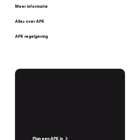
Meer informatie
Alles over APK
APK regelgeving
APK Keuring bij
Vakgarage!
Is het weer tijd voor de jaarlijkse APK? Ga
snel naar Vakgarage bij u in de buurt, en ga
zonder zorgen de weg op!
Plan een APK in