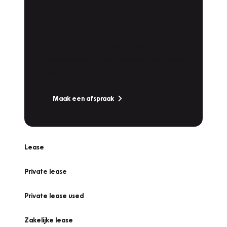
Plan een
Werkplaatsafspraak
Is uw auto toe aan Onderhoud,
Bandenwissel of een Vakantiecheck? Plan
online een afspraak!
Maak een afspraak
Lease
Private lease
Private lease used
Zakelijke lease