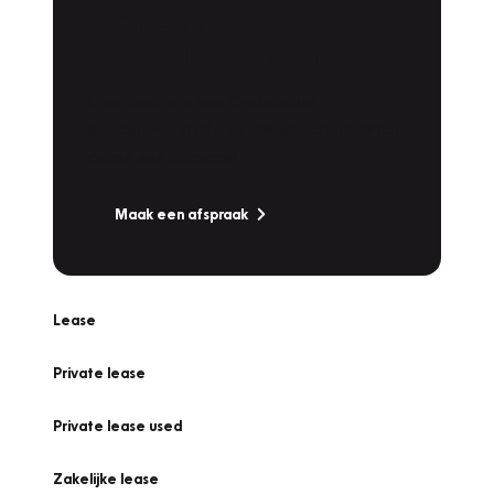
Plan een
Werkplaatsafspraak
Is uw auto toe aan Onderhoud,
Bandenwissel of een Vakantiecheck? Plan
online een afspraak!
Maak een afspraak
Lease
Private lease
Private lease used
Zakelijke lease