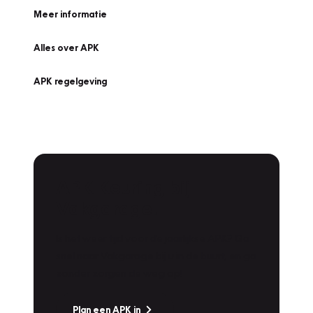
Meer informatie
Alles over APK
APK regelgeving
APK Keuring bij
Vakgarage!
Is het weer tijd voor de jaarlijkse APK? Ga
snel naar Vakgarage bij u in de buurt, en ga
zonder zorgen de weg op!
Plan een APK in