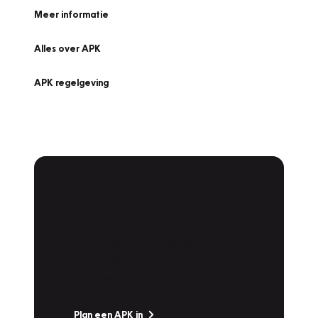
Meer informatie
Alles over APK
APK regelgeving
APK Keuring bij
Vakgarage!
Is het weer tijd voor de jaarlijkse APK? Ga
snel naar Vakgarage bij u in de buurt, en ga
zonder zorgen de weg op!
Plan een APK in