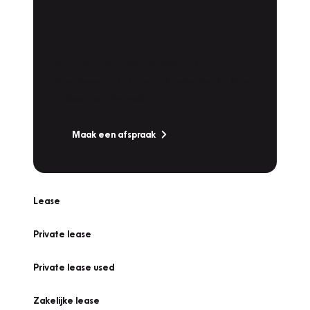
Plan een
Werkplaatsafspraak
Is uw auto toe aan Onderhoud,
Bandenwissel of een Vakantiecheck? Plan
online een afspraak!
Maak een afspraak
Lease
Private lease
Private lease used
Zakelijke lease